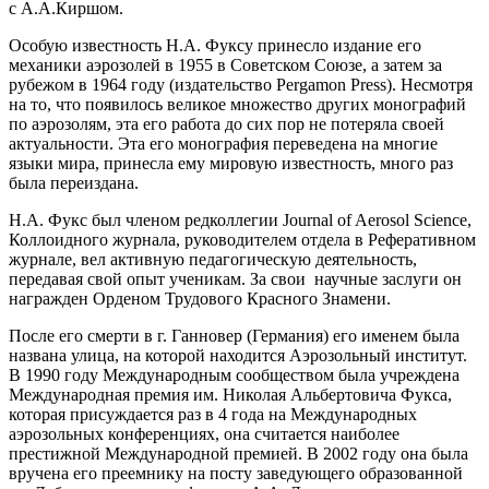
с А.А.Киршом.
Особую известность Н.А. Фуксу принесло издание его
механики аэрозолей в 1955 в Советском Союзе, а затем за
рубежом в 1964 году (издательство Pergamon Press). Несмотря
на то, что появилось великое множество других монографий
по аэрозолям, эта его работа до сих пор не потеряла своей
актуальности. Эта его монография переведена на многие
языки мира, принесла ему мировую известность, много раз
была переиздана.
Н.А. Фукс был членом редколлегии Journal of Aerosol Science,
Коллоидного журнала, руководителем отдела в Реферативном
журнале, вел активную педагогическую деятельность,
передавая свой опыт ученикам. За свои научные заслуги он
награжден Орденом Трудового Красного Знамени.
После его смерти в г. Ганновер (Германия) его именем была
названа улица, на которой находится Аэрозольный институт.
В 1990 году Международным сообществом была учреждена
Международная премия им. Николая Альбертовича Фукса,
которая присуждается раз в 4 года на Международных
аэрозольных конференциях, она считается наиболее
престижной Международной премией. В 2002 году она была
вручена его преемнику на посту заведующего образованной