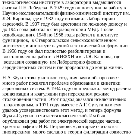
технологическом институте в лаборатории выдающегося
физика П.Н Лебедева. В 1929 году он поступил на работу в
Научно-исследовательский физико-химический институт им.
Л.Я. Карпова, где в 1932 году возглавил Лабораторию
аэрозолей. В 1937 году был арестован по ложному доносу и
до 1945 года работал в спецлаборатории МВД. После
освобождения с 1946 по 1958 годы работал в институте
фунгицидов, в Ставропольском сельскохозяйственном
институте, в институте научной и технической информации.
В 1958 году он был полностью реабилитирован и
восстановлен на работе в НИФХИ им. Л.Я. Карпова, где
возглавил созданную им Лабораторию физики
аэродисперсных систем и где проработал до конца жизни.
Н.А. Фукс стоял у истоков создания науки об аэрозолях:
много работ посвятил проблеме образования и кинетики
аэрозольных систем. В 1934 году он предложил метод расчета
конденсации и коагуляции при переходном режиме
столкновения частиц. Этот подход оказался исключительно
плодотворным, в 1971 году вместе с А.Г. Сутугиным ему
удалось усовершенствовать этот метод, и теперь формула
Фукса-Сутугина считается классической. Им был
опубликован ряд работ по электрической зарядке частиц,
хроматографии с И.В. Петряновым, которые считаются
пионерскими, много сделано в теории фильтрации совместно